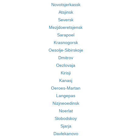
Novotsjerkassk
Atsjinsk
Seversk
Mezjdoeretsjensk
Sarapoel
Krasnogorsk
Oesolje-Sibirskoje
Dmitrov
Oezlovaja
Kirisji
Kanasj
Oeroes-Martan
Langepas
Nizjneoedinsk
Noerlat
Slobodskoy
Sjarja
Davlekanovo