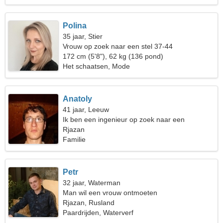
Polina
35 jaar, Stier
Vrouw op zoek naar een stel 37-44
172 cm (5'8"), 62 kg (136 pond)
Het schaatsen, Mode
Anatoly
41 jaar, Leeuw
Ik ben een ingenieur op zoek naar een
dromerige vrouw
Rjazan
Familie
Petr
32 jaar, Waterman
Man wil een vrouw ontmoeten
Rjazan, Rusland
Paardrijden, Waterverf