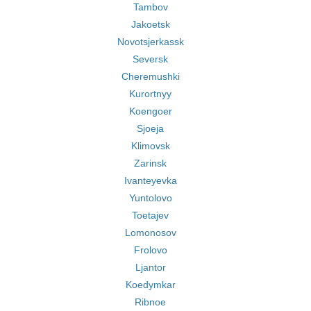
Tambov
Jakoetsk
Novotsjerkassk
Seversk
Cheremushki
Kurortnyy
Koengoer
Sjoeja
Klimovsk
Zarinsk
Ivanteyevka
Yuntolovo
Toetajev
Lomonosov
Frolovo
Ljantor
Koedymkar
Ribnoe