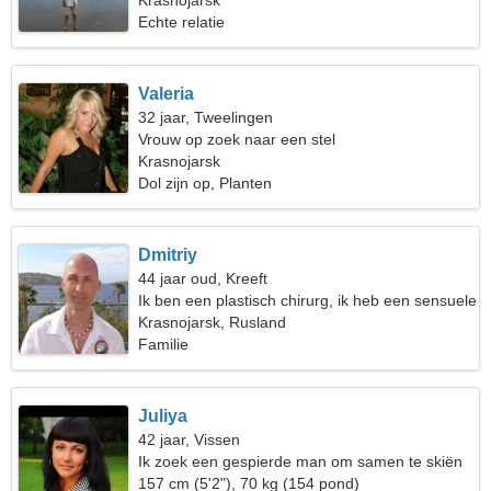
Krasnojarsk
Echte relatie
Valeria
32 jaar, Tweelingen
Vrouw op zoek naar een stel
Krasnojarsk
Dol zijn op, Planten
Dmitriy
44 jaar oud, Kreeft
Ik ben een plastisch chirurg, ik heb een sensuele
vrouw nodig
Krasnojarsk, Rusland
Familie
Juliya
42 jaar, Vissen
Ik zoek een gespierde man om samen te skiën
157 cm (5'2"), 70 kg (154 pond)