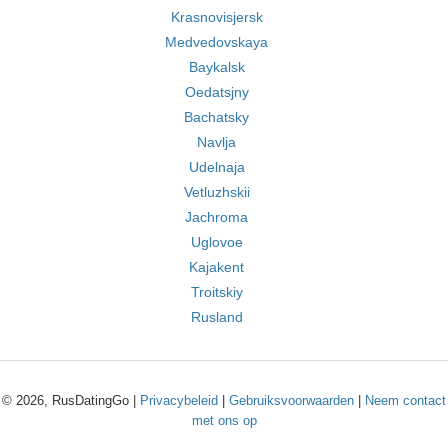
Krasnovisjersk
Medvedovskaya
Baykalsk
Oedatsjny
Bachatsky
Navlja
Udelnaja
Vetluzhskii
Jachroma
Uglovoe
Kajakent
Troitskiy
Rusland
© 2026, RusDatingGo |
Privacybeleid
|
Gebruiksvoorwaarden
|
Neem contact
met ons op