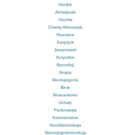
Norilsk
Almetjevsk
Oechta
Chanty-Mansiejsk
Kinesjma
Kaspiysk
Jessentoeki
Kropotkin
Borovitsji
Anapa
Montsjegorsk
Birsk
Moeravlenko
Uchaly
Pavlovskaja
Kolomenskoe
Novotitarovskaja
Starosjtsjerbinovskaja