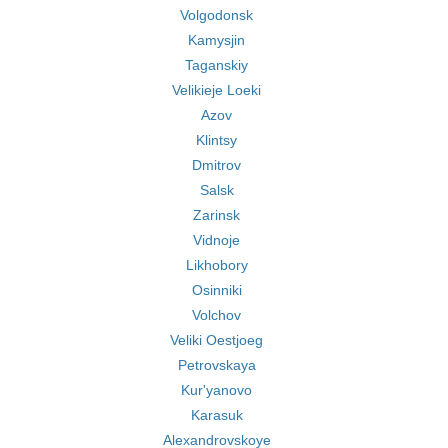
Volgodonsk
Kamysjin
Taganskiy
Velikieje Loeki
Azov
Klintsy
Dmitrov
Salsk
Zarinsk
Vidnoje
Likhobory
Osinniki
Volchov
Veliki Oestjoeg
Petrovskaya
Kur'yanovo
Karasuk
Alexandrovskoye