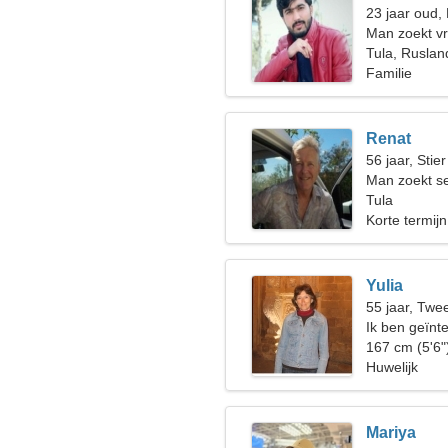
23 jaar oud, 
Man zoekt v
Tula, Ruslan
Familie
Renat
56 jaar, Stier
Man zoekt s
Tula
Korte termijn
Yulia
55 jaar, Twe
Ik ben geïnt
167 cm (5'6"
Huwelijk
Mariya