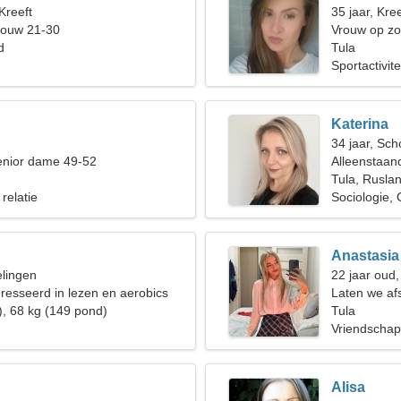
Kreeft
35 jaar, Kree
rouw 21-30
Vrouw op zo
d
Tula
Sportactivit
Katerina
34 jaar, Sch
enior dame 49-52
Alleenstaan
Tula, Rusla
 relatie
Sociologie, 
Anastasia
elingen
22 jaar oud,
eresseerd in lezen en aerobics
Laten we afs
), 68 kg (149 pond)
vrouw
Tula
Vriendschap
Alisa