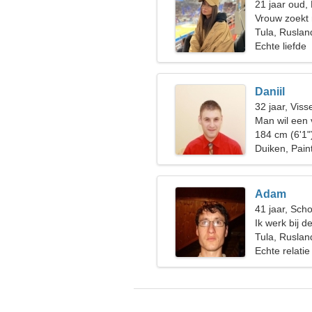
21 jaar oud,
Vrouw zoekt
Tula, Ruslan
Echte liefde
Daniil
32 jaar, Viss
Man wil een
184 cm (6'1"
Duiken, Paint
Adam
41 jaar, Sch
Ik werk bij 
vrouw nodig
Tula, Ruslan
Echte relatie