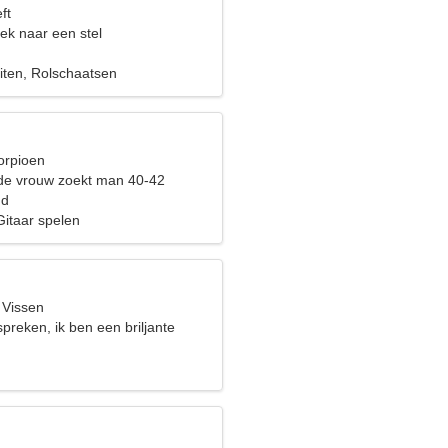
ft
ek naar een stel
eiten, Rolschaatsen
orpioen
de vrouw zoekt man 40-42
nd
Gitaar spelen
 Vissen
preken, ik ben een briljante