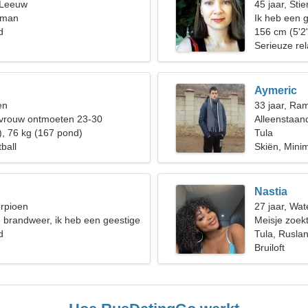
 Leeuw
45 jaar, Stie
 man
Ik heb een 
d
156 cm (5'2
Serieuze rel
Aymeric
en
33 jaar, Ra
 vrouw ontmoeten 23-30
Alleenstaan
), 76 kg (167 pond)
Tula
ball
Skiën, Mini
Nastia
orpioen
27 jaar, Wa
de brandweer, ik heb een geestige
Meisje zoekt
d
Tula, Rusla
Bruiloft