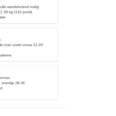
r
gulle wandelvriend nodig
"), 60 kg (132 pond)
atie
m
de man zoekt vrouw 21-29
malisme
terman
 vriendje 28-36
nd