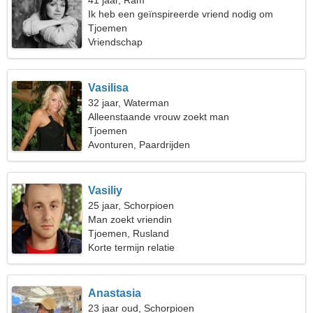
41 jaar, Ram
Ik heb een geïnspireerde vriend nodig om
samen te koken
Tjoemen
Vriendschap
Vasilisa
32 jaar, Waterman
Alleenstaande vrouw zoekt man
Tjoemen
Avonturen, Paardrijden
Vasiliy
25 jaar, Schorpioen
Man zoekt vriendin
Tjoemen, Rusland
Korte termijn relatie
Anastasia
23 jaar oud, Schorpioen