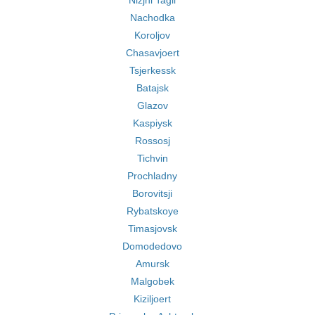
Nizjni Tagil
Nachodka
Koroljov
Chasavjoert
Tsjerkessk
Batajsk
Glazov
Kaspiysk
Rossosj
Tichvin
Prochladny
Borovitsji
Rybatskoye
Timasjovsk
Domodedovo
Amursk
Malgobek
Kiziljoert