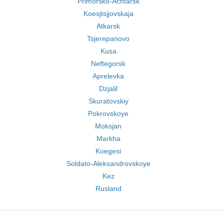
Primorsko-Achtarsk
Koesjtsjjovskaja
Atkarsk
Tsjerepanovo
Kusa
Neftegorsk
Aprelevka
Dzjalil
Skuratovskiy
Pokrovskoye
Moksjan
Markha
Koegesi
Soldato-Aleksandrovskoye
Kez
Rusland