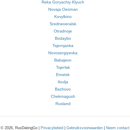
Reka Goryachiy Klyuch
Novaja Oesman
Kovylkino
Sredneoeralsk
Otradnoje
Bodaybo
Tsjernjanka
Novosergiyevka
Babajevo
Tsjerlak
Emetsk
Ilovlja
Bazhovo
Chekmagush
Rusland
© 2026, RusDatingGo |
Privacybeleid
|
Gebruiksvoorwaarden
|
Neem contact