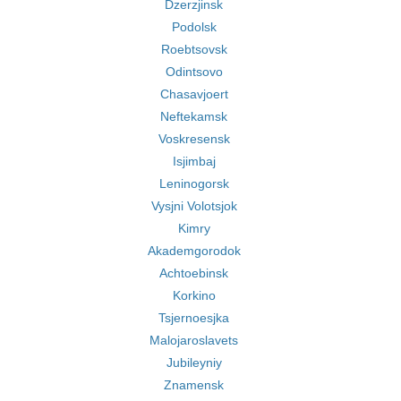
Dzerzjinsk
Podolsk
Roebtsovsk
Odintsovo
Chasavjoert
Neftekamsk
Voskresensk
Isjimbaj
Leninogorsk
Vysjni Volotsjok
Kimry
Akademgorodok
Achtoebinsk
Korkino
Tsjernoesjka
Malojaroslavets
Jubileyniy
Znamensk