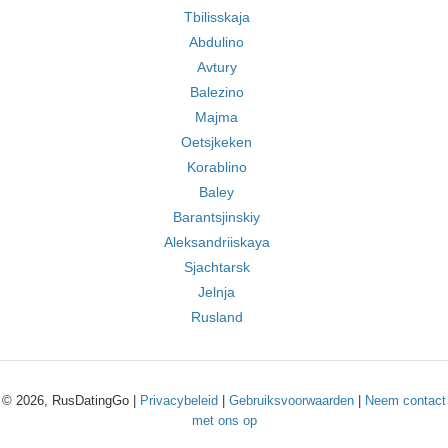
Tbilisskaja
Abdulino
Avtury
Balezino
Majma
Oetsjkeken
Korablino
Baley
Barantsjinskiy
Aleksandriiskaya
Sjachtarsk
Jelnja
Rusland
© 2026, RusDatingGo |
Privacybeleid
|
Gebruiksvoorwaarden
|
Neem contact
met ons op