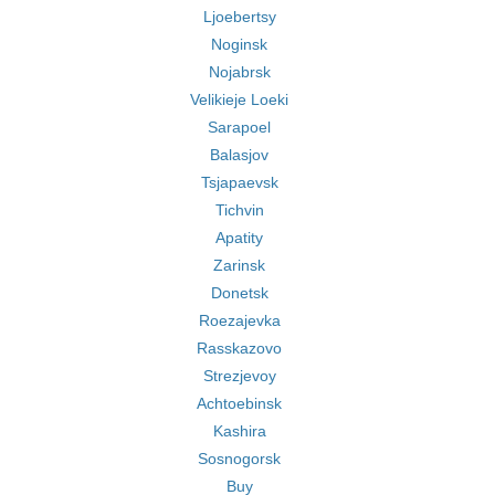
Ljoebertsy
Noginsk
Nojabrsk
Velikieje Loeki
Sarapoel
Balasjov
Tsjapaevsk
Tichvin
Apatity
Zarinsk
Donetsk
Roezajevka
Rasskazovo
Strezjevoy
Achtoebinsk
Kashira
Sosnogorsk
Buy