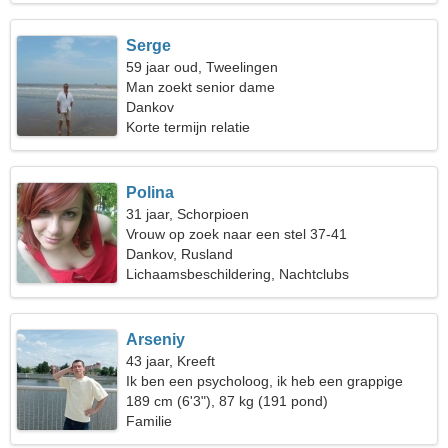
Serge
59 jaar oud, Tweelingen
Man zoekt senior dame
Dankov
Korte termijn relatie
Polina
31 jaar, Schorpioen
Vrouw op zoek naar een stel 37-41
Dankov, Rusland
Lichaamsbeschildering, Nachtclubs
Arseniy
43 jaar, Kreeft
Ik ben een psycholoog, ik heb een grappige
vrouw nodig
189 cm (6'3"), 87 kg (191 pond)
Familie