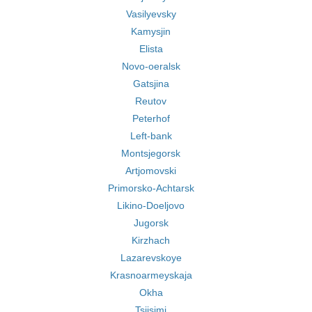
Vasilyevsky
Kamysjin
Elista
Novo-oeralsk
Gatsjina
Reutov
Peterhof
Left-bank
Montsjegorsk
Artjomovski
Primorsko-Achtarsk
Likino-Doeljovo
Jugorsk
Kirzhach
Lazarevskoye
Krasnoarmeyskaja
Okha
Tsjisjmi