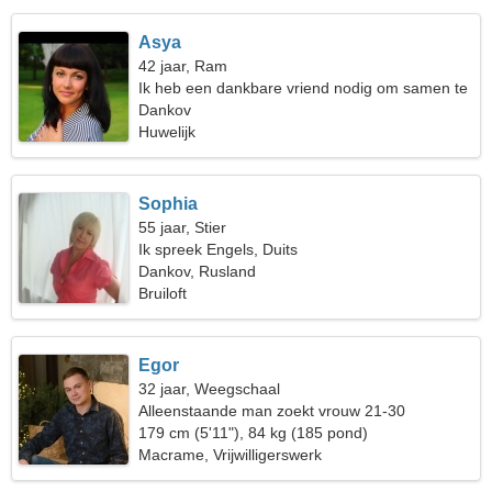
Asya
42 jaar, Ram
Ik heb een dankbare vriend nodig om samen te
dansen
Dankov
Huwelijk
Sophia
55 jaar, Stier
Ik spreek Engels, Duits
Dankov, Rusland
Bruiloft
Egor
32 jaar, Weegschaal
Alleenstaande man zoekt vrouw 21-30
179 cm (5'11"), 84 kg (185 pond)
Macrame, Vrijwilligerswerk