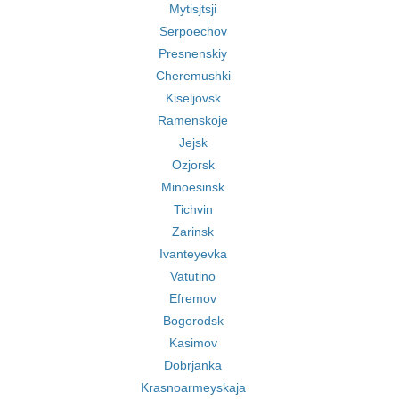
Mytisjtsji
Serpoechov
Presnenskiy
Cheremushki
Kiseljovsk
Ramenskoje
Jejsk
Ozjorsk
Minoesinsk
Tichvin
Zarinsk
Ivanteyevka
Vatutino
Efremov
Bogorodsk
Kasimov
Dobrjanka
Krasnoarmeyskaja