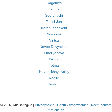
Dagomys
Jemva
Soerchachi
Tsotsi-Jurt
Karabudachkent
Novoorsk
Viritsa
Novoe Devyatkino
Emel'yanovo
Bikovo
Totma
Novomikhaylovskiy
Nogliki
Rusland
© 2026, RusDatingGo |
Privacybeleid
|
Gebruiksvoorwaarden
|
Neem contact
met ons op