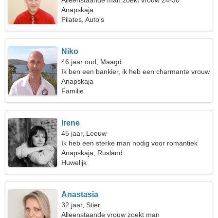
Alleenstaande man zoekt vrouw 24-30
Anapskaja
Pilates, Auto's
Niko
46 jaar oud, Maagd
Ik ben een bankier, ik heb een charmante vrouw
nodig
Anapskaja
Familie
Irene
45 jaar, Leeuw
Ik heb een sterke man nodig voor romantiek
Anapskaja, Rusland
Huwelijk
Anastasia
32 jaar, Stier
Alleenstaande vrouw zoekt man