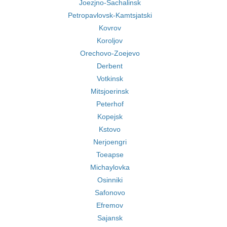
Joezjno-Sachalinsk
Petropavlovsk-Kamtsjatski
Kovrov
Koroljov
Orechovo-Zoejevo
Derbent
Votkinsk
Mitsjoerinsk
Peterhof
Kopejsk
Kstovo
Nerjoengri
Toeapse
Michaylovka
Osinniki
Safonovo
Efremov
Sajansk