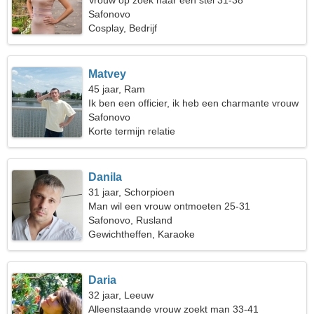
Vrouw op zoek naar een stel 31-38
Safonovo
Cosplay, Bedrijf
Matvey
45 jaar, Ram
Ik ben een officier, ik heb een charmante vrouw
nodig
Safonovo
Korte termijn relatie
Danila
31 jaar, Schorpioen
Man wil een vrouw ontmoeten 25-31
Safonovo, Rusland
Gewichtheffen, Karaoke
Daria
32 jaar, Leeuw
Alleenstaande vrouw zoekt man 33-41