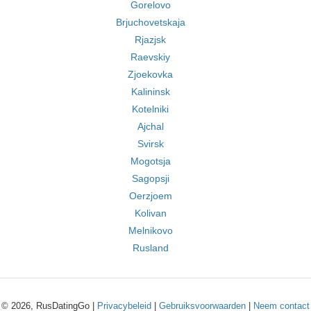
Gorelovo
Brjuchovetskaja
Rjazjsk
Raevskiy
Zjoekovka
Kalininsk
Kotelniki
Ajchal
Svirsk
Mogotsja
Sagopsji
Oerzjoem
Kolivan
Melnikovo
Rusland
© 2026, RusDatingGo |
Privacybeleid
|
Gebruiksvoorwaarden
|
Neem contact