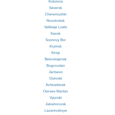
Kolomna
Seversk
Cheremushki
Novotroitsk
Velikieje Loeki
Kansk
Sosnovy Bor
Krymsk
Kirisji
Beloretsjensk
Buguruslan
Jartsevo
Osinniki
Achtoebinsk
Oeroes-Martan
Vjazniki
Jaloetorovsk
Lazarevskoye