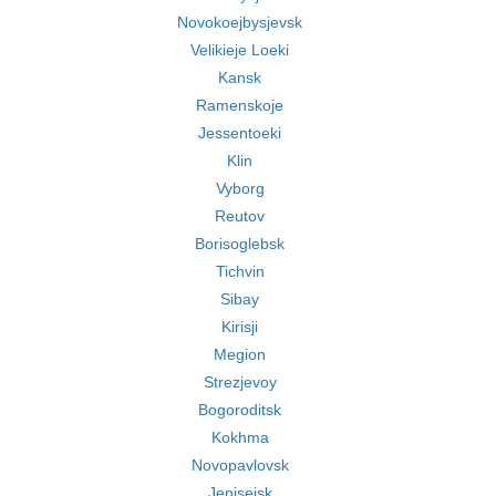
Novokoejbysjevsk
Velikieje Loeki
Kansk
Ramenskoje
Jessentoeki
Klin
Vyborg
Reutov
Borisoglebsk
Tichvin
Sibay
Kirisji
Megion
Strezjevoy
Bogoroditsk
Kokhma
Novopavlovsk
Jenisejsk