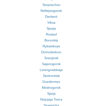
Serpoechov
Neftejoegansk
Derbent
Viksa
Sjoeja
Roslavl
Borovitsji
Rybatskoye
Domodedovo
Snezjinsk
Sajanogorsk
Leningradskaja
Sestroretsk
Goedermes
Mednogorsk
Sjarja
Nizjnjaja Toera
Sjoemicha