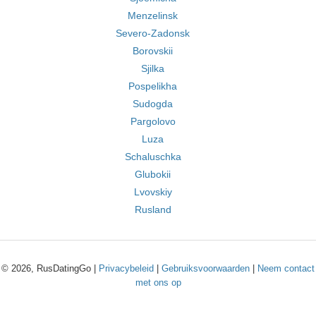
Menzelinsk
Severo-Zadonsk
Borovskii
Sjilka
Pospelikha
Sudogda
Pargolovo
Luza
Schaluschka
Glubokii
Lvovskiy
Rusland
© 2026, RusDatingGo |
Privacybeleid
|
Gebruiksvoorwaarden
|
Neem contact
met ons op