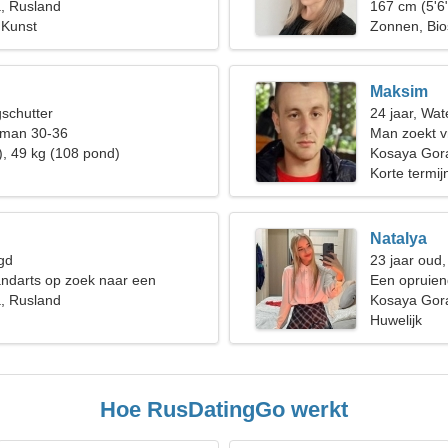
, Rusland
167 cm (5'6
 Kunst
Zonnen, Bi
Maksim
gschutter
24 jaar, Wa
 man 30-36
Man zoekt v
), 49 kg (108 pond)
Kosaya Gor
Korte termijn
Natalya
gd
23 jaar oud
andarts op zoek naar een
Een opruien
rouw
, Rusland
duurzame re
Kosaya Gor
Huwelijk
Hoe RusDatingGo werkt