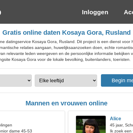
Inloggen
Ac
Gratis online daten Kosaya Gora, Rusland
ne datingservice Kosaya Gora, Rusland. Dit project is een dienst voor h
mantische relaties aangaan, huwelijksaanzoeken doen, echte romantis
 van relevante leden weergeven en de persoonlijke informatie bekijken v
ingsite Kosaya Gora voor de lokale bevolking, buitenlanders, toeristen.
Mannen en vrouwen online
Alice
elingen
45 jaar, Sch
enior dame 45-53
Ik zoek een 