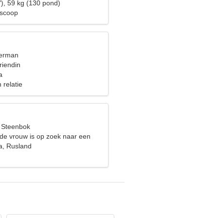
"), 59 kg (130 pond)
oscoop
terman
riendin
a
 relatie
, Steenbok
de vrouw is op zoek naar een
latie
a, Rusland