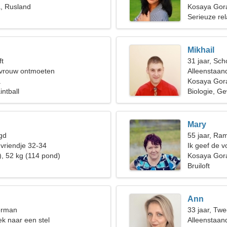
, Rusland
gezamenlijke
Kosaya Gor
Serieuze rel
Mikhail
ft
31 jaar, Sch
 vrouw ontmoeten
Alleenstaan
a
Kosaya Gor
intball
Biologie, Ge
Mary
gd
55 jaar, Ra
 vriendje 32-34
Ik geef de 
), 52 kg (114 pond)
podiumkuns
Kosaya Gor
Bruiloft
Ann
erman
33 jaar, Twe
k naar een stel
Alleenstaan