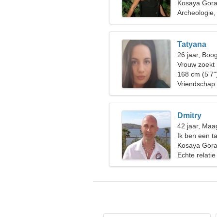
Kosaya Gora
Archeologie,
Tatyana
26 jaar, Boo
Vrouw zoekt
168 cm (5'7"
Vriendschap
Dmitry
42 jaar, Maa
Ik ben een t
bijzondere v
Kosaya Gora
Echte relatie