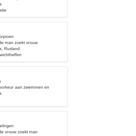
 reis
a
atie
orpioen
de man zoekt vrouw
a, Rusland
wichtheffen
m
voorkeur aan zwemmen en
ten
a
elingen
de vrouw zoekt man