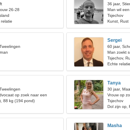
ft
36 jaar, Stie
rouw 26-28
Man wil een
sland
Tsjechov
 relatie
Kunst, Rust 
Sergei
 Tweelingen
60 jaar, Sch
 man
Man zoekt s
Tsjechov, R
Echte relati
Tanya
 Tweelingen
30 jaar, Ma
dvocaat op zoek naar een
Vrouw op zo
vrouw
), 88 kg (194 pond)
Tsjechov
Dol zijn op, 
Masha