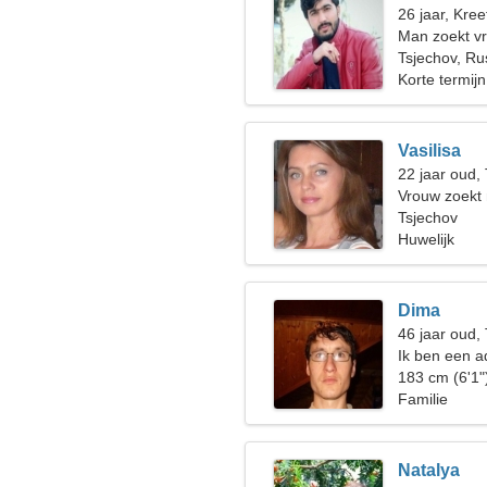
26 jaar, Kree
Man zoekt v
Tsjechov, Ru
Korte termijn
Vasilisa
22 jaar oud,
Vrouw zoekt
Tsjechov
Huwelijk
Dima
46 jaar oud,
Ik ben een a
emotionele 
183 cm (6'1"
Familie
Natalya