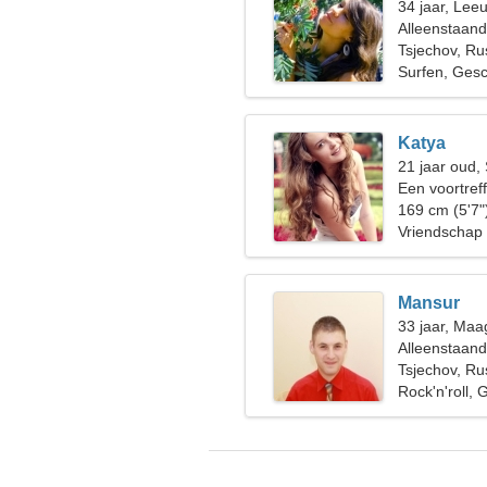
34 jaar, Lee
Alleenstaan
Tsjechov, Ru
Surfen, Gesc
Katya
21 jaar oud,
Een voortreff
iemand zoals 
169 cm (5'7"
Vriendschap
Mansur
33 jaar, Maa
Alleenstaan
Tsjechov, Ru
Rock'n'roll,