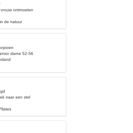
r
 vrouw ontmoeten
in de natuur
orpioen
enior dame 52-56
usland
e
agd
ek naar een stel
Pilates