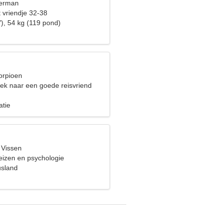
terman
 vriendje 32-38
), 54 kg (119 pond)
orpioen
oek naar een goede reisvriend
atie
 Vissen
eizen en psychologie
usland