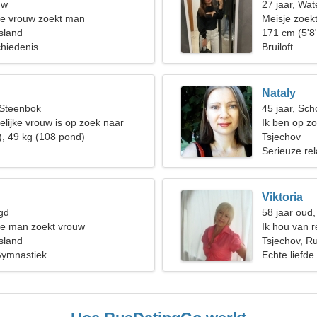
uw
27 jaar, Wa
de vrouw zoekt man
Meisje zoekt
sland
171 cm (5'8"
hiedenis
Bruiloft
Nataly
 Steenbok
45 jaar, Sch
elijke vrouw is op zoek naar
Ik ben op z
jij
), 49 kg (108 pond)
Tsjechov
Serieuze rel
Viktoria
gd
58 jaar oud,
de man zoekt vrouw
Ik hou van r
sland
Tsjechov, R
 Gymnastiek
Echte liefde