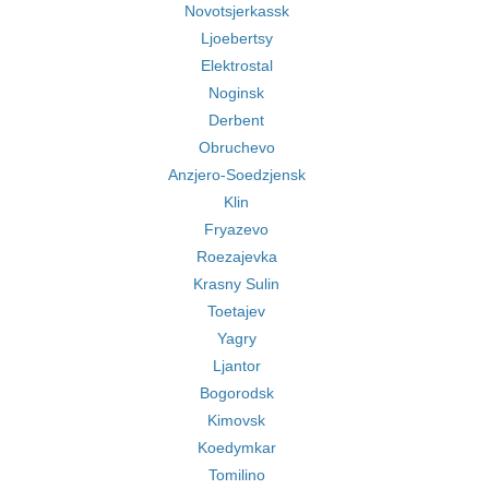
Novotsjerkassk
Ljoebertsy
Elektrostal
Noginsk
Derbent
Obruchevo
Anzjero-Soedzjensk
Klin
Fryazevo
Roezajevka
Krasny Sulin
Toetajev
Yagry
Ljantor
Bogorodsk
Kimovsk
Koedymkar
Tomilino